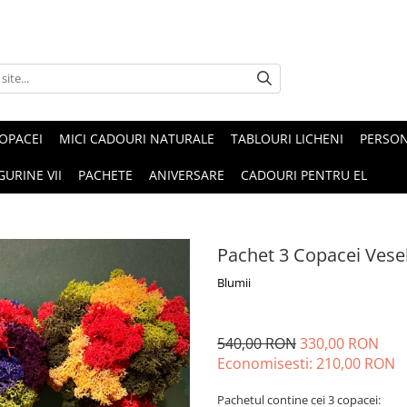
OPACEI
MICI CADOURI NATURALE
TABLOURI LICHENI
PERSON
GURINE VII
PACHETE
ANIVERSARE
CADOURI PENTRU EL
Pachet 3 Copacei Vesel
Blumii
540,00 RON
330,00 RON
Economisesti:
210,00
RON
Pachetul contine cei 3 copacei: