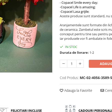
-
Copacel Smile every day
;
-
Copacel Life is amazing
;
-
Copacel Lasa grijile
;
Aceste produse sunt standard, nu s
Aranjamentele sunt formate din lichen
de ceramica. Zambetul este scris manua
conceput pentru tine sau pentru pers
iar produsele vor fi ambalate in fol
IN STOC
Durata de livrare:
1-2
ADAUG
Cod Produs:
MC-02-4056-3589-
Adauga la Favorite
Cere 
FELICITARI INCLUSE
CADOURI PERSONAL