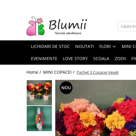
FLORI
FLORI NATURALE
BUCHETE
LICHIDARI DE STOC
NOUTATI
FLORI
MINI C
ARANJAMENTE
INAPOI LA SCOALA
EVENIMENTE
LOVE STORY
SCOALA
ZODII
FI
FLORI CRIOGENATE
Home /
MINI COPACEI /
Pachet 3 Copacei Veseli
VASE
STATUI
NOU
CUPOLE