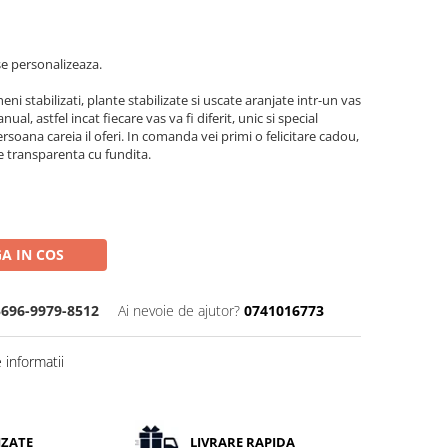
e personalizeaza. ​
i stabilizati, plante stabilizate si uscate aranjate intr-un vas
l, astfel incat fiecare vas va fi diferit, unic si special
oana careia il oferi. In comanda vei primi o felicitare cadou,
ie transparenta cu fundita.
A IN COS
5696-9979-8512
Ai nevoie de ajutor?
0741016773
informatii
IZATE
LIVRARE RAPIDA