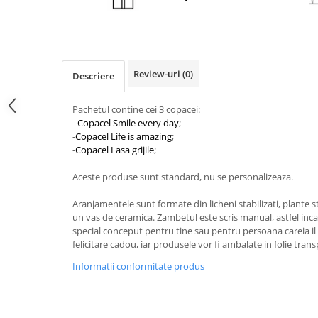
Review-uri
(0)
Descriere
Pachetul contine cei 3 copacei:
-
Copacel Smile every day
;
-
Copacel Life is amazing
;
-
Copacel Lasa grijile
;
Aceste produse sunt standard, nu se personalizeaza. ​
Aranjamentele sunt formate din licheni stabilizati, plante st
un vas de ceramica. Zambetul este scris manual, astfel incat f
special conceput pentru tine sau pentru persoana careia il 
felicitare cadou, iar produsele vor fi ambalate in folie tran
Informatii conformitate produs