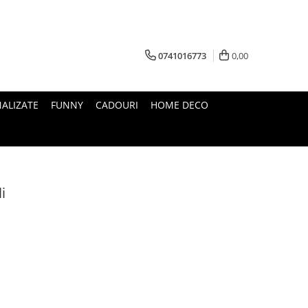
0741016773
0,00
ALIZATE
FUNNY
CADOURI
HOME DECO
i