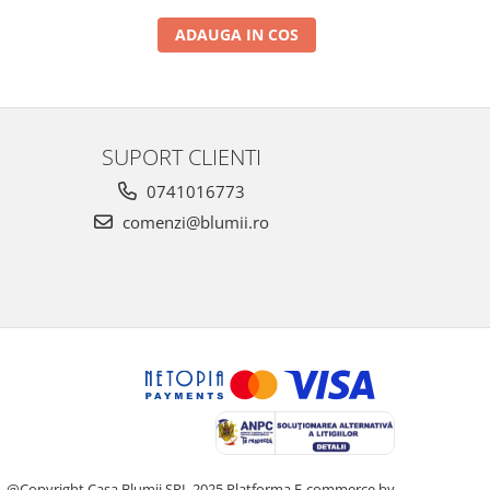
ADAUGA IN COS
SUPORT CLIENTI
0741016773
comenzi@blumii.ro
@Copyright Casa Blumii SRL 2025
Platforma E-commerce by