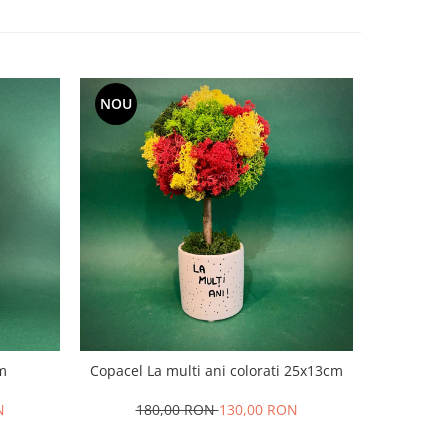
NOU
NOU
m
Copacel La multi ani colorati 25x13cm
Pa
N
180,00 RON
130,00 RON
29