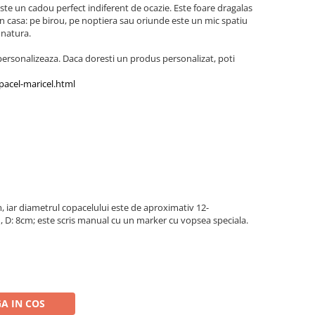
 este un cadou perfect indiferent de ocazie. Este foare dragalas
 din casa: pe birou, pe noptiera sau oriunde este un mic spatiu
 natura.
ersonalizeaza. Daca doresti un produs personalizat, poti
pacel-maricel.html
 iar diametrul copacelului este de aproximativ 12-
, D: 8cm; este scris manual cu un marker cu vopsea speciala.
A IN COS