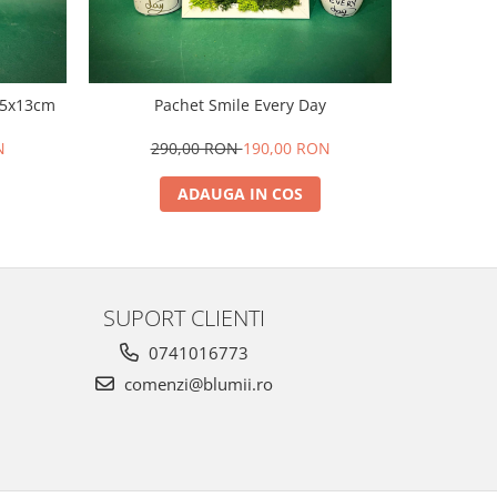
 25x13cm
Pachet Smile Every Day
Copacel L
N
290,00 RON
190,00 RON
18
ADAUGA IN COS
SUPORT CLIENTI
0741016773
comenzi@blumii.ro