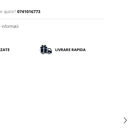
de ajutor?
0741016773
informatii
IZATE
LIVRARE RAPIDA