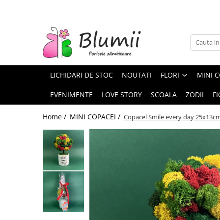
FLORI
FLORI NATURALE
BUCHETE
LICHIDARI DE STOC
NOUTATI
FLORI
MINI C
ARANJAMENTE
INAPOI LA SCOALA
EVENIMENTE
LOVE STORY
SCOALA
ZODII
FI
FLORI CRIOGENATE
Home /
MINI COPACEI /
Copacel Smile every day 25x13c
VASE
STATUI
CUPOLE