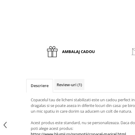
AMBALAJ CADOU
Review-uri
(1)
Descriere
Copacelul tau de licheni stabilizati este un cadou perfect in
dragalas si se poate aseza in diferite locuri din casa: pe bi
un mic spatiu in care dorim sa aducem un colt de natura.
Acest produs este standard, nu se personalizeaza. Daca do
poti alege acest produs:
https://www.blumii.ro/promotii/copacel-maricel.html