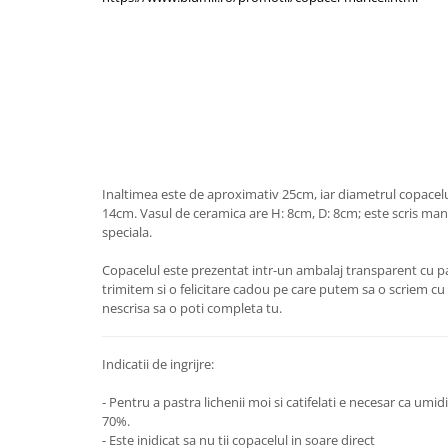
Inaltimea este de aproximativ 25cm, iar diametrul copacelu
14cm. Vasul de ceramica are H: 8cm, D: 8cm; este scris ma
speciala.
Copacelul este prezentat intr-un ambalaj transparent cu pa
trimitem si o felicitare cadou pe care putem sa o scriem cu 
nescrisa sa o poti completa tu.
Indicatii de ingrijre:
- Pentru a pastra lichenii moi si catifelati e necesar ca umidi
70%.
- Este inidicat sa nu tii copacelul in soare direct