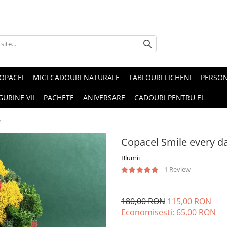
OPACEI
MICI CADOURI NATURALE
TABLOURI LICHENI
PERSON
GURINE VII
PACHETE
ANIVERSARE
CADOURI PENTRU EL
m
Copacel Smile every 
Blumii
1 Review
180,00 RON
115,00 RON
Economisesti:
65,00
RON