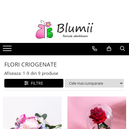
FLORI
FLORI NATURALE
BUCHETE
ARANJAMENTE
INAPOI LA SCOALA
FLORI CRIOGENATE
FLORI CRIOGENATE
VASE
Afiseaza:
1-
9
din
9
produse
STATUI
FILTRE
CUPOLE