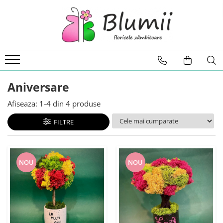
FLORI
FLORI NATURALE
BUCHETE
ARANJAMENTE
Aniversare
INAPOI LA SCOALA
Afiseaza:
1-
4
din
4
produse
FLORI CRIOGENATE
VASE
FILTRE
STATUI
CUPOLE
NOU
NOU