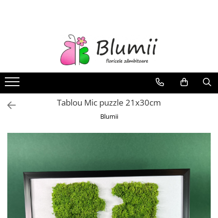
FLORI
FLORI NATURALE
BUCHETE
ARANJAMENTE
INAPOI LA SCOALA
Tablou Mic puzzle 21x30cm
FLORI CRIOGENATE
Blumii
VASE
STATUI
CUPOLE