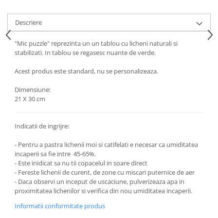
Descriere
"Mic puzzle" reprezinta un un tablou cu licheni naturali si
stabilizati. In tablou se regasesc nuante de verde.
Acest produs este standard, nu se personalizeaza.
Dimensiune:
21 X 30 cm
Indicatii de ingrijre:
- Pentru a pastra lichenii moi si catifelati e necesar ca umiditatea
incaperii sa fie intre 45-65%.
- Este inidicat sa nu tii copacelul in soare direct
- Fereste lichenii de curent, de zone cu miscari puternice de aer
- Daca observi un inceput de uscaciune, pulverizeaza apa in
proximitatea lichenilor si verifica din nou umiditatea incaperii.
Informatii conformitate produs