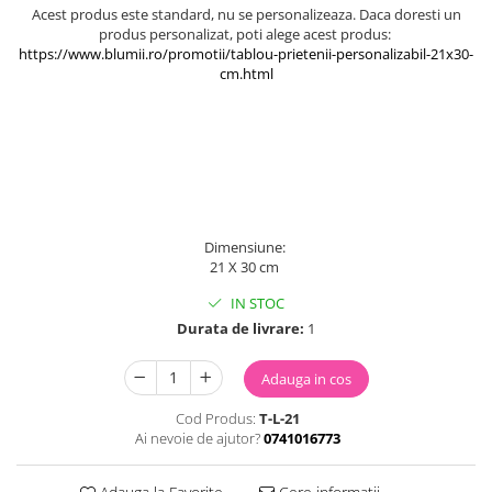
Acest produs este standard, nu se personalizeaza. Daca doresti un
produs personalizat, poti alege acest produs: ​
https://www.blumii.ro/promotii/tablou-prietenii-personalizabil-21x30-
cm.html
Dimensiune:
21 X 30 cm
IN STOC
Durata de livrare:
1
Adauga in cos
Cod Produs:
T-L-21
Ai nevoie de ajutor?
0741016773