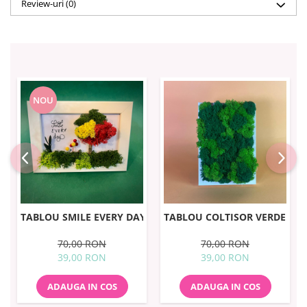
Review-uri
(0)
NOU
TABLOU SMILE EVERY DAY 10X15CM
TABLOU COLTISOR VERDE 10
70,00 RON
70,00 RON
39,00 RON
39,00 RON
ADAUGA IN COS
ADAUGA IN COS