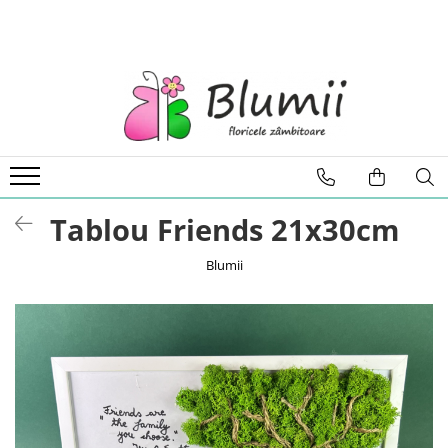
FLORI
FLORI NATURALE
BUCHETE
ARANJAMENTE
INAPOI LA SCOALA
FLORI CRIOGENATE
Tablou Friends 21x30cm
VASE
STATUI
Blumii
CUPOLE