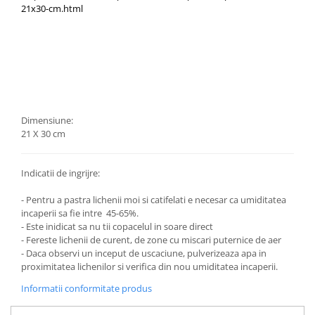
21x30-cm.html
Dimensiune:
21 X 30 cm
Indicatii de ingrijre:
- Pentru a pastra lichenii moi si catifelati e necesar ca umiditatea
incaperii sa fie intre 45-65%.
- Este inidicat sa nu tii copacelul in soare direct
- Fereste lichenii de curent, de zone cu miscari puternice de aer
- Daca observi un inceput de uscaciune, pulverizeaza apa in
proximitatea lichenilor si verifica din nou umiditatea incaperii.
Informatii conformitate produs