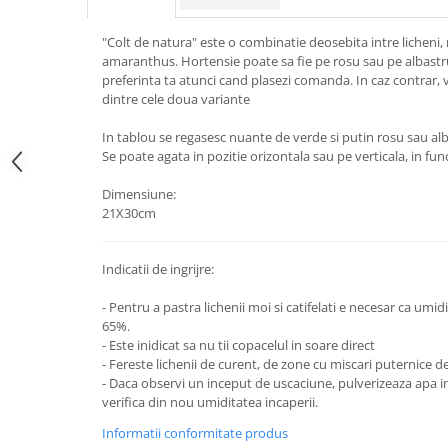
"Colt de natura" este o combinatie deosebita intre licheni, 
amaranthus. Hortensie poate sa fie pe rosu sau pe albastru
preferinta ta atunci cand plasezi comanda. In caz contrar, 
dintre cele doua variante
In tablou se regasesc nuante de verde si putin rosu sau alb
Se poate agata in pozitie orizontala sau pe verticala, in func
Dimensiune:
21X30cm
Indicatii de ingrijre:
- Pentru a pastra lichenii moi si catifelati e necesar ca umidi
65%.
- Este inidicat sa nu tii copacelul in soare direct
- Fereste lichenii de curent, de zone cu miscari puternice d
- Daca observi un inceput de uscaciune, pulverizeaza apa in
verifica din nou umiditatea incaperii.
Informatii conformitate produs