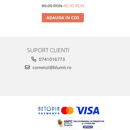
N
80,00 RON
45,00 RON
1
ADAUGA IN COS
SUPORT CLIENTI
0741016773
comenzi@blumii.ro