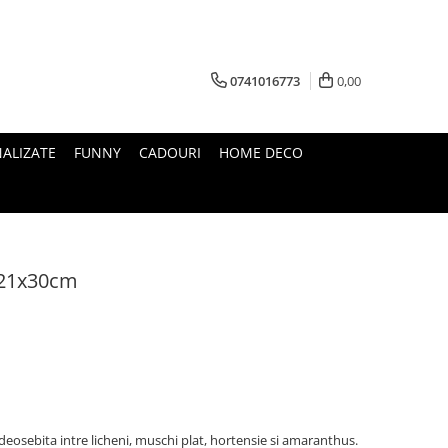
0741016773
0,00
ALIZATE
FUNNY
CADOURI
HOME DECO
 21x30cm
deosebita intre licheni, muschi plat, hortensie si amaranthus.