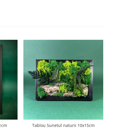
21cm
Tablou Sunetul naturii 10x15cm
Tablou 