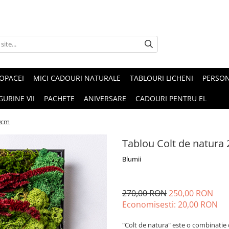
OPACEI
MICI CADOURI NATURALE
TABLOURI LICHENI
PERSON
GURINE VII
PACHETE
ANIVERSARE
CADOURI PENTRU EL
0cm
Tablou Colt de natura
Blumii
270,00 RON
250,00 RON
Economisesti:
20,00
RON
"Colt de natura" este o combinatie 