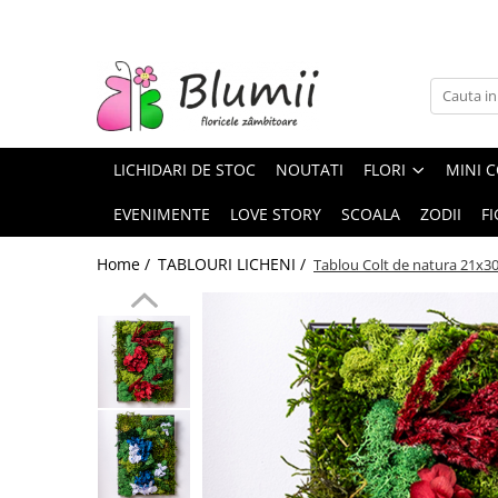
FLORI
FLORI NATURALE
BUCHETE
LICHIDARI DE STOC
NOUTATI
FLORI
MINI C
ARANJAMENTE
INAPOI LA SCOALA
EVENIMENTE
LOVE STORY
SCOALA
ZODII
FI
FLORI CRIOGENATE
Home /
TABLOURI LICHENI /
Tablou Colt de natura 21x3
VASE
STATUI
CUPOLE