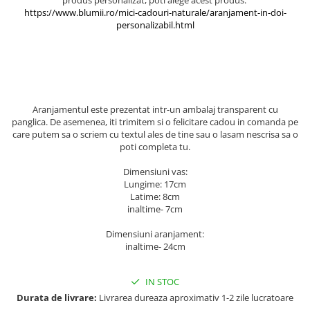
https://www.blumii.ro/mici-cadouri-naturale/aranjament-in-doi-
personalizabil.html
Aranjamentul este prezentat intr-un ambalaj transparent cu
panglica. De asemenea, iti trimitem si o felicitare cadou in comanda pe
care putem sa o scriem cu textul ales de tine sau o lasam nescrisa sa o
poti completa tu.
Dimensiuni vas:
Lungime: 17cm
Latime: 8cm
inaltime- 7cm
Dimensiuni aranjament:
inaltime- 24cm
IN STOC
Durata de livrare:
Livrarea dureaza aproximativ 1-2 zile lucratoare