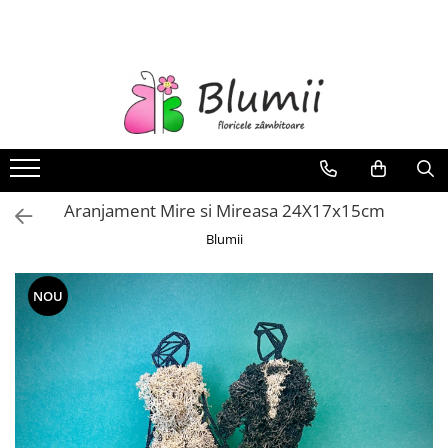
FLORI
FLORI NATURALE
BUCHETE
ARANJAMENTE
INAPOI LA SCOALA
Aranjament Mire si Mireasa 24X17x15cm
FLORI CRIOGENATE
Blumii
VASE
STATUI
NOU
CUPOLE