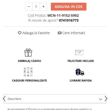
ADAUGA IN COS
Cod Produs:
MCN-11-9152-5902
Ai nevoie de ajutor?
0741016773
Adauga la Favorite
Cere informatii
AMBALAJ CADOU
FELICITARI INCLUSE
CADOURI PERSONALIZATE
LIVRARE RAPIDA
Descriere
Aranjamentul floral va surprinde persoana draga pentru o