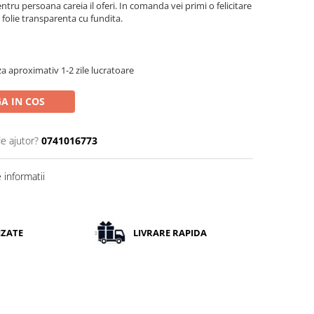
tru persoana careia il oferi. In comanda vei primi o felicitare
 folie transparenta cu fundita.
a aproximativ 1-2 zile lucratoare
A IN COS
de ajutor?
0741016773
informatii
IZATE
LIVRARE RAPIDA