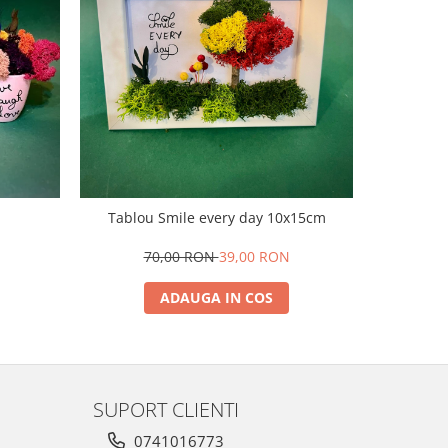
NOU
Tablou Smile every day 10x15cm
Aranjame
N
70,00 RON
39,00 RON
7
ADAUGA IN COS
SUPORT CLIENTI
0741016773