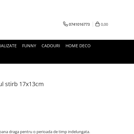
0741016773
0,00
ALIZATE
FUNNY
CADOURI
HOME DECO
l stirb 17x13cm
soana draga pentru o perioada de timp indelungata.