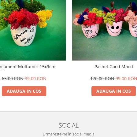
njament Multumiri 15x9cm
Pachet Good Mood
65,00 RON
39,00 RON
170,00 RON
99,00 RO
ADAUGA IN COS
ADAUGA IN COS
SOCIAL
Urmareste-ne in social media