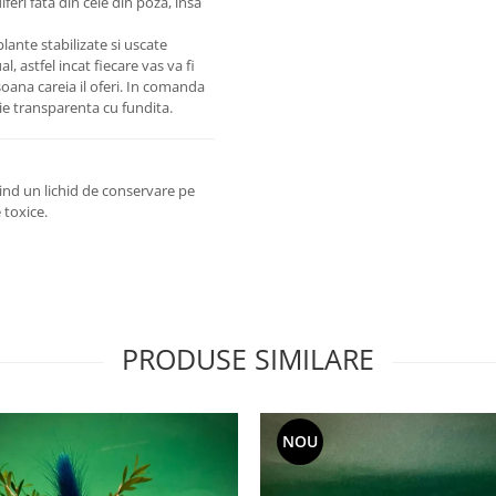
feri fata din cele din poza, insa
plante stabilizate si uscate
, astfel incat fiecare vas va fi
soana careia il oferi. In comanda
olie transparenta cu fundita.
sind un lichid de conservare pe
 toxice.
PRODUSE SIMILARE
NOU