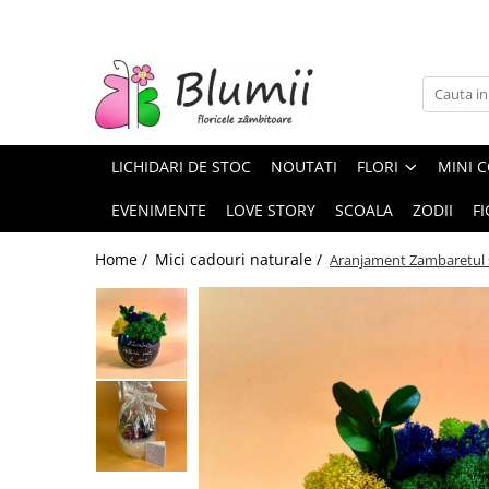
FLORI
FLORI NATURALE
BUCHETE
LICHIDARI DE STOC
NOUTATI
FLORI
MINI C
ARANJAMENTE
INAPOI LA SCOALA
EVENIMENTE
LOVE STORY
SCOALA
ZODII
FI
FLORI CRIOGENATE
Home /
Mici cadouri naturale /
Aranjament Zambaretul 
VASE
STATUI
CUPOLE