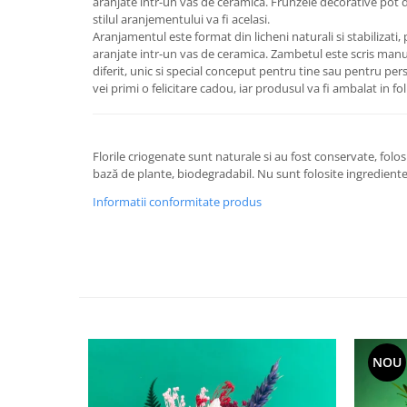
aranjate intr-un vas de ceramica. Frunzele decorative pot di
stilul aranjementului va fi acelasi.
Aranjamentul este format din licheni naturali si stabilizati, 
aranjate intr-un vas de ceramica. Zambetul este scris manual
diferit, unic si special conceput pentru tine sau pentru per
vei primi o felicitare cadou, iar produsul va fi ambalat in f
Florile criogenate sunt naturale si au fost conservate, folo
bază de plante, biodegradabil. Nu sunt folosite ingrediente
Informatii conformitate produs
NOU