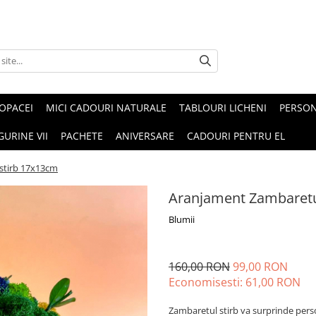
OPACEI
MICI CADOURI NATURALE
TABLOURI LICHENI
PERSON
GURINE VII
PACHETE
ANIVERSARE
CADOURI PENTRU EL
stirb 17x13cm
Aranjament Zambaretu
Blumii
160,00 RON
99,00 RON
Economisesti:
61,00
RON
Zambaretul stirb va surprinde per