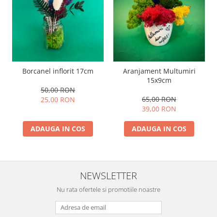
Borcanel inflorit 17cm
Aranjament Multumiri
15x9cm
50,00 RON
65,00 RON
25,00 RON
39,00 RON
ADAUGA IN COS
ADAUGA IN COS
NEWSLETTER
Nu rata ofertele si promotiile noastre