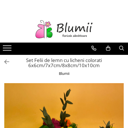
FLORI
FLORI NATURALE
BUCHETE
ARANJAMENTE
INAPOI LA SCOALA
Set Felii de lemn cu licheni colorati
FLORI CRIOGENATE
6x6cm/7x7cm/8x8cm/10x10cm
VASE
Blumii
STATUI
CUPOLE