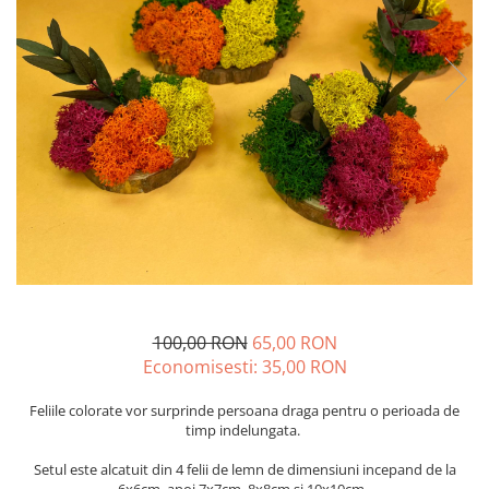
100,00 RON
65,00 RON
Economisesti:
35,00
RON
Feliile colorate vor surprinde persoana draga pentru o perioada de
timp indelungata.
Setul este alcatuit din 4 felii de lemn de dimensiuni incepand de la
6x6cm, apoi 7x7cm, 8x8cm și 10x10cm.