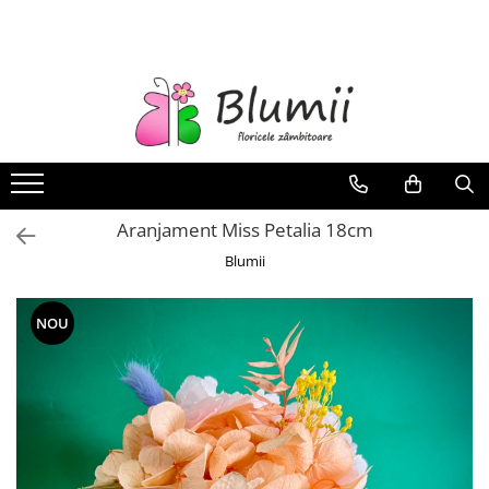
FLORI
FLORI NATURALE
BUCHETE
ARANJAMENTE
INAPOI LA SCOALA
Aranjament Miss Petalia 18cm
FLORI CRIOGENATE
Blumii
VASE
STATUI
NOU
CUPOLE