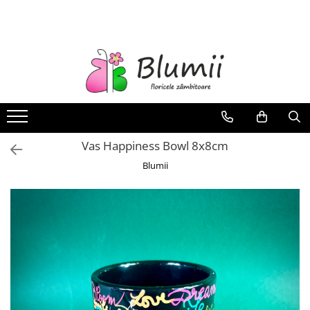
FLORI
FLORI NATURALE
BUCHETE
ARANJAMENTE
INAPOI LA SCOALA
Vas Happiness Bowl 8x8cm
FLORI CRIOGENATE
Blumii
VASE
STATUI
CUPOLE