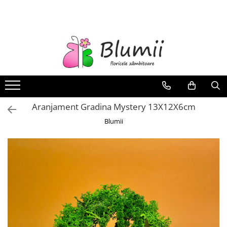
FLORI
FLORI NATURALE
BUCHETE
ARANJAMENTE
INAPOI LA SCOALA
Aranjament Gradina Mystery 13X12X6cm
FLORI CRIOGENATE
Blumii
VASE
STATUI
CUPOLE