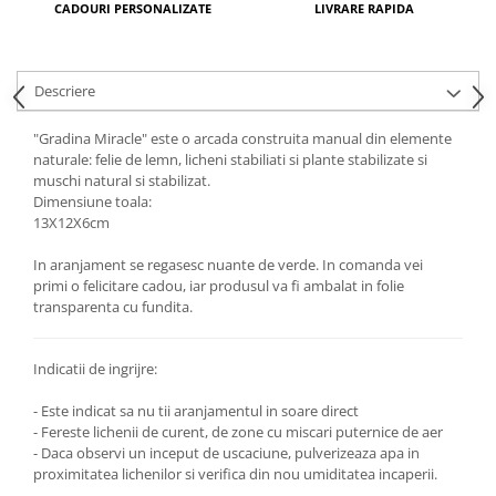
CADOURI PERSONALIZATE
LIVRARE RAPIDA
Descriere
"Gradina Miracle" este o arcada construita manual din elemente
naturale: felie de lemn, licheni stabiliati si plante stabilizate si
muschi natural si stabilizat.
Dimensiune toala:
13X12X6cm
In aranjament se regasesc nuante de verde. In comanda vei
primi o felicitare cadou, iar produsul va fi ambalat in folie
transparenta cu fundita.
Indicatii de ingrijre:
- Este indicat sa nu tii aranjamentul in soare direct
- Fereste lichenii de curent, de zone cu miscari puternice de aer
- Daca observi un inceput de uscaciune, pulverizeaza apa in
proximitatea lichenilor si verifica din nou umiditatea incaperii.