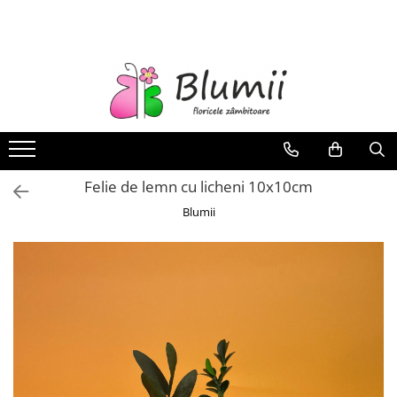
FLORI
FLORI NATURALE
BUCHETE
ARANJAMENTE
INAPOI LA SCOALA
Felie de lemn cu licheni 10x10cm
FLORI CRIOGENATE
Blumii
VASE
STATUI
CUPOLE