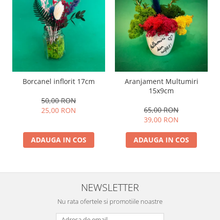
Borcanel inflorit 17cm
Aranjament Multumiri
15x9cm
50,00 RON
65,00 RON
25,00 RON
39,00 RON
ADAUGA IN COS
ADAUGA IN COS
NEWSLETTER
Nu rata ofertele si promotiile noastre