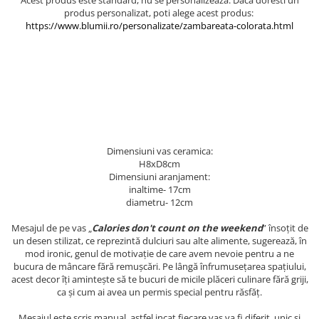
produs personalizat, poti alege acest produs: ​
https://www.blumii.ro/personalizate/zambareata-colorata.html
Dimensiuni vas ceramica:
H8xD8cm
Dimensiuni aranjament:
inaltime- 17cm
diametru- 12cm
Mesajul de pe vas „
Calories don't count on the weekend
” însoțit de
un desen stilizat, ce reprezintă dulciuri sau alte alimente, sugerează, în
mod ironic, genul de motivație de care avem nevoie pentru a ne
bucura de mâncare fără remușcări. Pe lângă înfrumusețarea spațiului,
acest decor îți amintește să te bucuri de micile plăceri culinare fără griji,
ca și cum ai avea un permis special pentru răsfăț.
Mesajul este scris manual, astfel incat fiecare vas va fi diferit, unic si