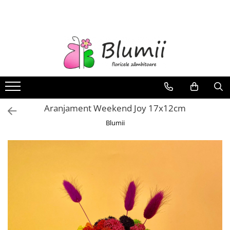
FLORI
FLORI NATURALE
BUCHETE
ARANJAMENTE
INAPOI LA SCOALA
Aranjament Weekend Joy 17x12cm
FLORI CRIOGENATE
Blumii
VASE
STATUI
CUPOLE