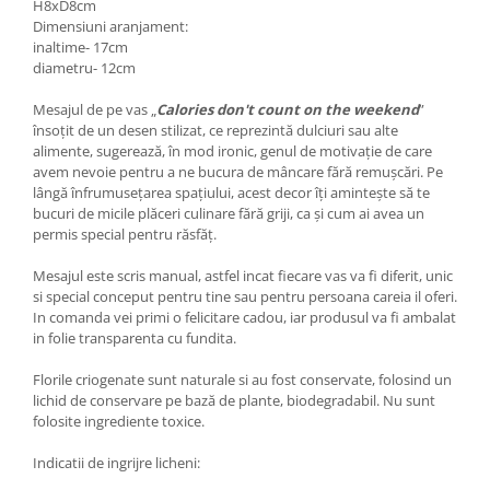
H8xD8cm
Dimensiuni aranjament:
inaltime- 17cm
diametru- 12cm
Mesajul de pe vas „
Calories don't count on the weekend
”
însoțit de un desen stilizat, ce reprezintă dulciuri sau alte
alimente, sugerează, în mod ironic, genul de motivație de care
avem nevoie pentru a ne bucura de mâncare fără remușcări. Pe
lângă înfrumusețarea spațiului, acest decor îți amintește să te
bucuri de micile plăceri culinare fără griji, ca și cum ai avea un
permis special pentru răsfăț.
Mesajul este scris manual, astfel incat fiecare vas va fi diferit, unic
si special conceput pentru tine sau pentru persoana careia il oferi.
In comanda vei primi o felicitare cadou, iar produsul va fi ambalat
in folie transparenta cu fundita.
Florile criogenate sunt naturale si au fost conservate, folosind un
lichid de conservare pe bază de plante, biodegradabil. Nu sunt
folosite ingrediente toxice.
Indicatii de ingrijre licheni: