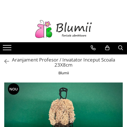
FLORI
FLORI NATURALE
BUCHETE
ARANJAMENTE
INAPOI LA SCOALA
Aranjament Profesor / Invatator Inceput Scoala
FLORI CRIOGENATE
23X8cm
VASE
Blumii
STATUI
CUPOLE
NOU