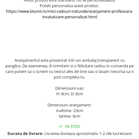
Puteti personaliza acest produs:
https://www.blumii.ro/mici-cadouri-naturale/aranjament-profesoara-
invatatoare-personalizat.html
Aranjamentul este prezentat intr-un ambalaj transparent cu
panglica. De asemenea, iti trimitem si o felicitare cadou in comanda pe
care putem sa o scriem cu textul ales de tine sau o lasam nescrisa sa o
poti completa tu.
Dimensiuni vas:
H: 8cm, D: 8cm
Dimensiuni aranjament:
inaltime- 23cm
latime- 8cm
IN STOC
Durata de livrare:
Livrarea dureaza aproximativ 1-2 zile lucratoare