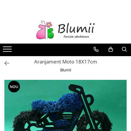
FLORI
FLORI NATURALE
BUCHETE
ARANJAMENTE
INAPOI LA SCOALA
Aranjament Moto 18X17cm
FLORI CRIOGENATE
Blumii
VASE
STATUI
NOU
CUPOLE