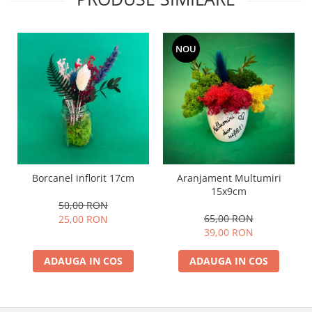
NOU
Borcanel inflorit 17cm
Aranjament Multumiri
15x9cm
50,00 RON
65,00 RON
25,00 RON
39,00 RON
ADAUGA IN COS
ADAUGA IN COS