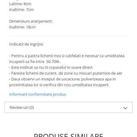
Latime: 8cm
inaltime- 7cm
Dimensiuni aranjament:
inaltime- 18cm
Indicatii de ingrijre:
- Pentru a pastra lichenii moi si catifelati e necesar ca umiditatea
incaperii sa fie intre 50-70%.
- Este inidicat sa nu tii copacelul in soare direct
- Fereste lichenii de curent, de zone cu miscari puternice de aer
- Daca observi un inceput de uscaciune, pulverizeaza apa in
proximitatea lor si verifica din nou umiditatea incaperii.
Informatii conformitate produs
Review-uri
(0)
PRODUSE SIMILARE