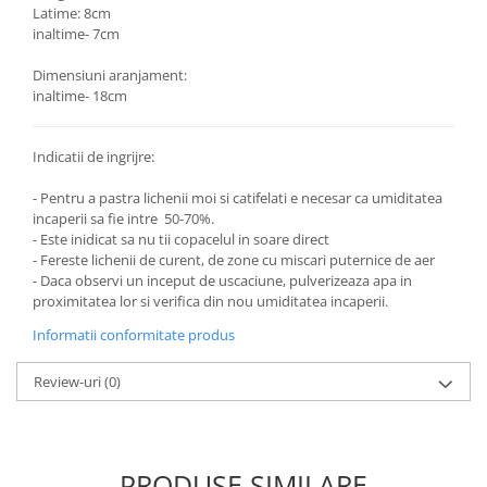
Latime: 8cm
inaltime- 7cm
Dimensiuni aranjament:
inaltime- 18cm
Indicatii de ingrijre:
- Pentru a pastra lichenii moi si catifelati e necesar ca umiditatea
incaperii sa fie intre 50-70%.
- Este inidicat sa nu tii copacelul in soare direct
- Fereste lichenii de curent, de zone cu miscari puternice de aer
- Daca observi un inceput de uscaciune, pulverizeaza apa in
proximitatea lor si verifica din nou umiditatea incaperii.
Informatii conformitate produs
Review-uri
(0)
PRODUSE SIMILARE