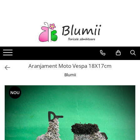
FLORI
FLORI NATURALE
BUCHETE
ARANJAMENTE
INAPOI LA SCOALA
Aranjament Moto Vespa 18X17cm
FLORI CRIOGENATE
Blumii
VASE
STATUI
NOU
CUPOLE