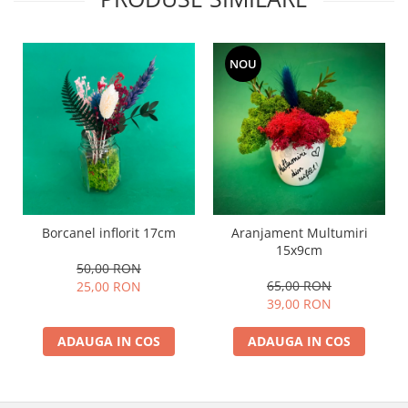
NOU
Borcanel inflorit 17cm
Aranjament Multumiri
15x9cm
50,00 RON
65,00 RON
25,00 RON
39,00 RON
ADAUGA IN COS
ADAUGA IN COS