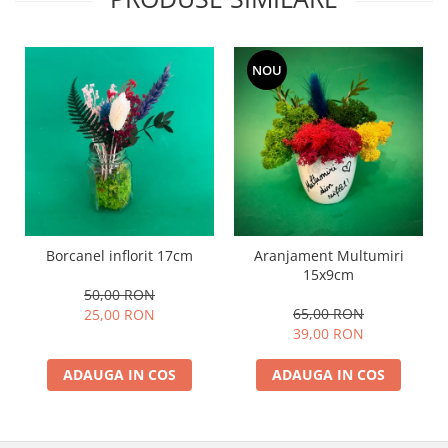
NOU
Borcanel inflorit 17cm
Aranjament Multumiri
15x9cm
50,00 RON
65,00 RON
25,00 RON
39,00 RON
ADAUGA IN COS
ADAUGA IN COS