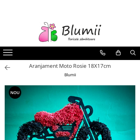
FLORI
FLORI NATURALE
BUCHETE
ARANJAMENTE
INAPOI LA SCOALA
Aranjament Moto Rosie 18X17cm
FLORI CRIOGENATE
Blumii
VASE
STATUI
NOU
CUPOLE