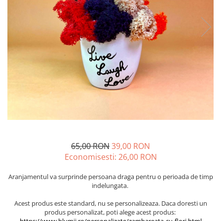
65,00 RON
39,00 RON
Economisesti:
26,00
RON
Aranjamentul va surprinde persoana draga pentru o perioada de timp
indelungata.
Acest produs este standard, nu se personalizeaza. Daca doresti un
produs personalizat, poti alege acest produs: ​
https://www.blumii.ro/personalizate/zambareata-cu-flori.html