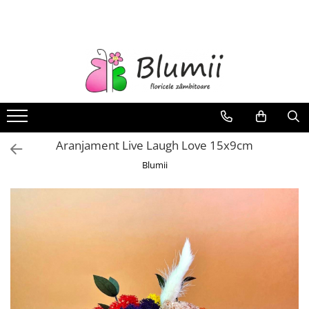
FLORI
FLORI NATURALE
BUCHETE
ARANJAMENTE
INAPOI LA SCOALA
Aranjament Live Laugh Love 15x9cm
FLORI CRIOGENATE
Blumii
VASE
STATUI
CUPOLE