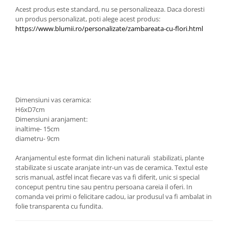
Acest produs este standard, nu se personalizeaza. Daca doresti
un produs personalizat, poti alege acest produs: ​
https://www.blumii.ro/personalizate/zambareata-cu-flori.html
Dimensiuni vas ceramica:
H6xD7cm
Dimensiuni aranjament:
inaltime- 15cm
diametru- 9cm
Aranjamentul este format din licheni naturali stabilizati, plante
stabilizate si uscate aranjate intr-un vas de ceramica. Textul este
scris manual, astfel incat fiecare vas va fi diferit, unic si special
conceput pentru tine sau pentru persoana careia il oferi. In
comanda vei primi o felicitare cadou, iar produsul va fi ambalat in
folie transparenta cu fundita.