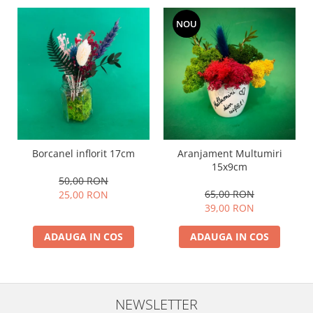
NOU
Borcanel inflorit 17cm
Aranjament Multumiri
15x9cm
50,00 RON
65,00 RON
25,00 RON
39,00 RON
ADAUGA IN COS
ADAUGA IN COS
NEWSLETTER