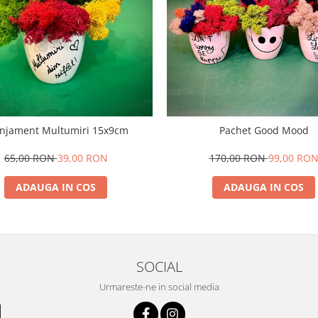
njament Multumiri 15x9cm
Pachet Good Mood
65,00 RON
39,00 RON
170,00 RON
99,00 RO
ADAUGA IN COS
ADAUGA IN COS
SOCIAL
Urmareste-ne in social media