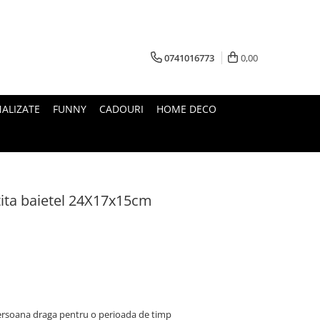
0741016773
0,00
ALIZATE
FUNNY
CADOURI
HOME DECO
tita baietel 24X17x15cm
persoana draga pentru o perioada de timp