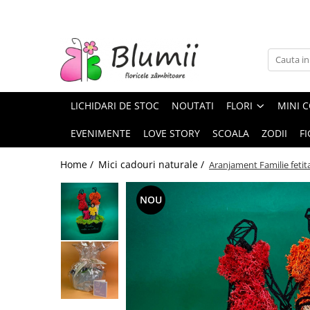
FLORI
FLORI NATURALE
BUCHETE
LICHIDARI DE STOC
NOUTATI
FLORI
MINI C
ARANJAMENTE
INAPOI LA SCOALA
EVENIMENTE
LOVE STORY
SCOALA
ZODII
FI
FLORI CRIOGENATE
Home /
Mici cadouri naturale /
Aranjament Familie feti
VASE
STATUI
NOU
CUPOLE