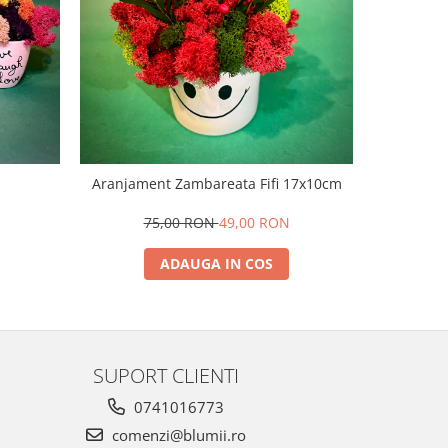
NOU
Aranjament Zambareata Fifi 17x10cm
Tablou
N
75,00 RON
49,00 RON
7
ADAUGA IN COS
SUPORT CLIENTI
0741016773
comenzi@blumii.ro