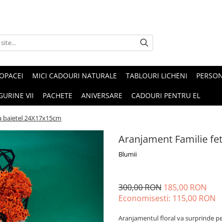
OPACEI
MICI CADOURI NATURALE
TABLOURI LICHENI
PERSON
GURINE VII
PACHETE
ANIVERSARE
CADOURI PENTRU EL
ta baietel 24X17x15cm
Aranjament Familie fe
Blumii
300,00 RON
185,00 RON
Economisesti:
115,00
RON
Aranjamentul floral va surprinde 