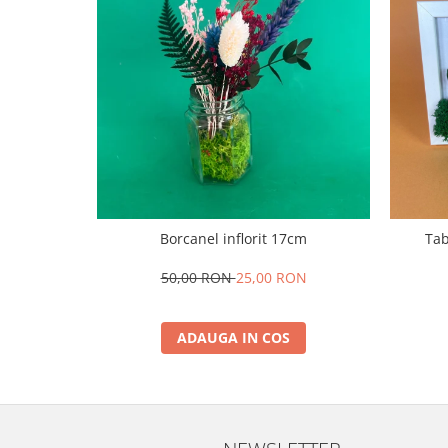
Borcanel inflorit 17cm
Tab
50,00 RON
25,00 RON
ADAUGA IN COS