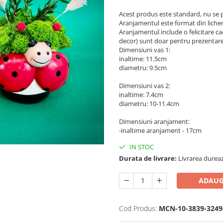
Acest produs este standard, nu se 
Aranjamentul este format din licheni 
Aranjamentul include o felicitare ca
decor) sunt doar pentru prezentare,
Dimensiuni vas 1:
inaltime: 11.5cm
diametru: 9.5cm
Dimensiuni vas 2:
inaltime: 7.4cm
diametru: 10-11.4cm
Dimensiuni aranjament:
-inaltime aranjament - 17cm
IN STOC
Durata de livrare:
Livrarea dureaz
ADAUG
Cod Produs:
MCN-10-3839-3249