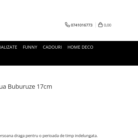
0741016773
0,00
ALIZATE
FUNNY
CADOURI
HOME DECO
oua Buburuze 17cm
persoana draga pentru o perioada de timp indelungata.