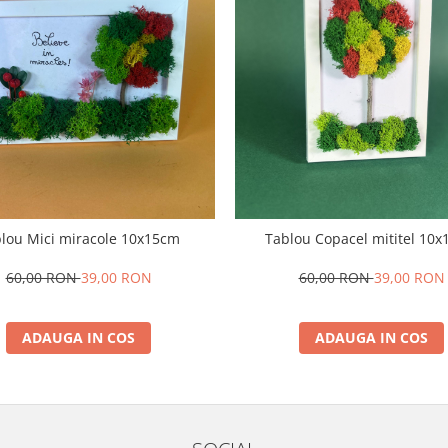
lou Mici miracole 10x15cm
Tablou Copacel mititel 10
60,00 RON
39,00 RON
60,00 RON
39,00 RON
ADAUGA IN COS
ADAUGA IN COS