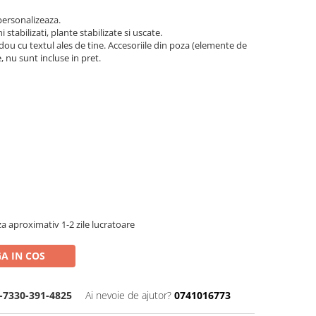
personalizeaza.
stabilizati, plante stabilizate si uscate.
dou cu textul ales de tine. Accesoriile din poza (elemente de
 nu sunt incluse in pret.
a aproximativ 1-2 zile lucratoare
A IN COS
-7330-391-4825
Ai nevoie de ajutor?
0741016773