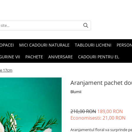
OPACEI
MICI CADOURI NATURALE
TABLOURI LICHENI
PERSON
GURINE VII
PACHETE
ANIVERSARE
CADOURI PENTRU EL
ze 17cm
Aranjament pachet d
Blumii
210,00 RON
189,00 RON
Economisesti:
21,00
RON
Aranjamentul floral va surprinde 