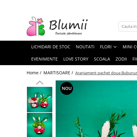
FLORI
FLORI NATURALE
BUCHETE
LICHIDARI DE STOC
NOUTATI
FLORI
MINI C
ARANJAMENTE
INAPOI LA SCOALA
EVENIMENTE
LOVE STORY
SCOALA
ZODII
FI
FLORI CRIOGENATE
Home /
MARTISOARE /
Aranjament pachet doua Buburu
VASE
STATUI
NOU
CUPOLE