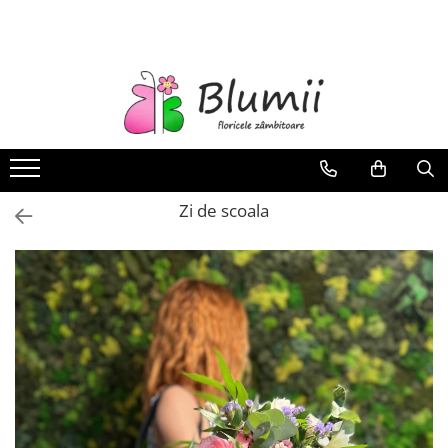
FLORI
FLORI NATURALE
BUCHETE
ARANJAMENTE
INAPOI LA SCOALA
Zi de scoala
FLORI CRIOGENATE
VASE
STATUI
CUPOLE