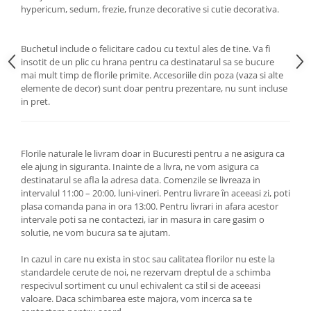
hypericum, sedum, frezie, frunze decorative si cutie decorativa.
Buchetul include o felicitare cadou cu textul ales de tine. Va fi
insotit de un plic cu hrana pentru ca destinatarul sa se bucure
mai mult timp de florile primite. Accesoriile din poza (vaza si alte
elemente de decor) sunt doar pentru prezentare, nu sunt incluse
in pret.
Florile naturale le livram doar in Bucuresti pentru a ne asigura ca
ele ajung in siguranta. Inainte de a livra, ne vom asigura ca
destinatarul se afla la adresa data. Comenzile se livreaza in
intervalul 11:00 – 20:00, luni-vineri. Pentru livrare în aceeasi zi, poti
plasa comanda pana in ora 13:00. Pentru livrari in afara acestor
intervale poti sa ne contactezi, iar in masura in care gasim o
solutie, ne vom bucura sa te ajutam.
In cazul in care nu exista in stoc sau calitatea florilor nu este la
standardele cerute de noi, ne rezervam dreptul de a schimba
respecivul sortiment cu unul echivalent ca stil si de aceeasi
valoare. Daca schimbarea este majora, vom incerca sa te