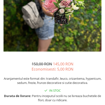
150,00 RON
145,00 RON
Economisesti:
5,00
RON
Aranjamentul este format din: trandafir, leuco, crizantema, hypericum,
sedum, frezie, frunze decorative si cutie decorativa.
IN STOC
Durata de livrare:
Pentru inceputul scolii nu se livreaza buchetele de
flori, doar cu ridicare.