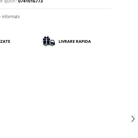
de ajutor?
0741016773
informatii
IZATE
LIVRARE RAPIDA