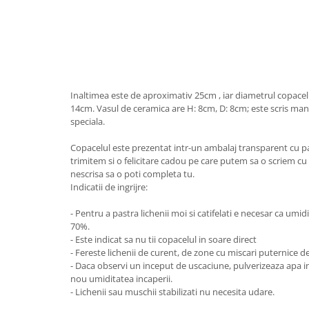
Inaltimea este de aproximativ 25cm , iar diametrul copacel
14cm. Vasul de ceramica are H: 8cm, D: 8cm; este scris ma
speciala.
Copacelul este prezentat intr-un ambalaj transparent cu pa
trimitem si o felicitare cadou pe care putem sa o scriem cu 
nescrisa sa o poti completa tu.
Indicatii de ingrijre:
- Pentru a pastra lichenii moi si catifelati e necesar ca umidi
70%.
- Este indicat sa nu tii copacelul in soare direct
- Fereste lichenii de curent, de zone cu miscari puternice d
- Daca observi un inceput de uscaciune, pulverizeaza apa in 
nou umiditatea incaperii.
- Lichenii sau muschii stabilizati nu necesita udare.