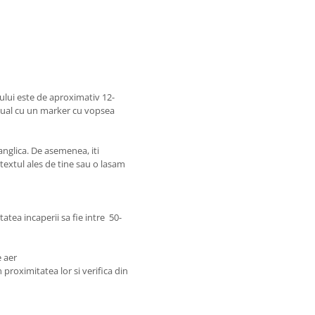
ului este de aproximativ 12-
nual cu un marker cu vopsea
nglica. De asemenea, iti
textul ales de tine sau o lasam
tatea incaperii sa fie intre 50-
e aer
proximitatea lor si verifica din