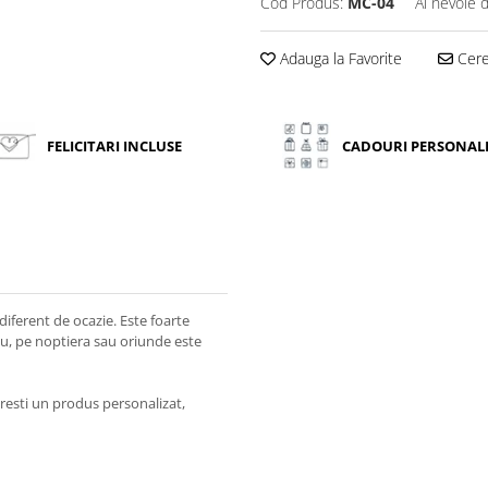
Cod Produs:
MC-04
Ai nevoie 
Adauga la Favorite
Cere 
FELICITARI INCLUSE
CADOURI PERSONAL
diferent de ocazie. Este foarte
rou, pe noptiera sau oriunde este
resti un produs personalizat,