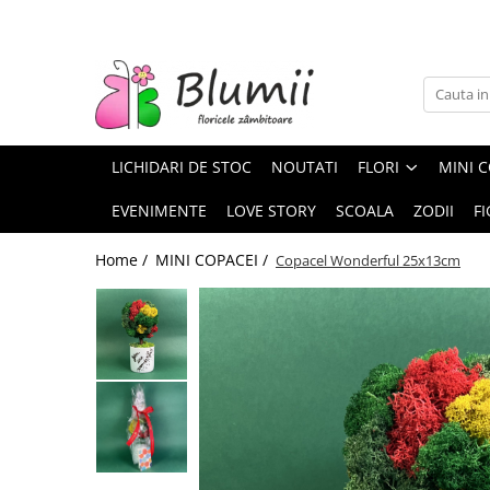
FLORI
FLORI NATURALE
BUCHETE
LICHIDARI DE STOC
NOUTATI
FLORI
MINI C
ARANJAMENTE
INAPOI LA SCOALA
EVENIMENTE
LOVE STORY
SCOALA
ZODII
FI
FLORI CRIOGENATE
Home /
MINI COPACEI /
Copacel Wonderful 25x13cm
VASE
STATUI
CUPOLE