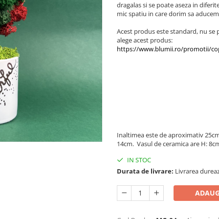
dragalas si se poate aseza in diferi
mic spatiu in care dorim sa aducem
Acest produs este standard, nu se p
alege acest produs:
https://www.blumii.ro/promotii/co
Inaltimea este de aproximativ 25cm 
14cm. Vasul de ceramica are H: 8cm
IN STOC
Durata de livrare:
Livrarea dureaz
ADAUG