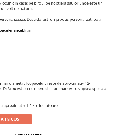
te locuri din casa: pe birou, pe noptiera sau oriunde este un
 un colt de natura.
ersonalizeaza. Daca doresti un produs personalizat, poti
pacel-maricel.html
, iar diametrul copacelului este de aproximativ 12-
, D: 8cm; este scris manual cu un marker cu vopsea speciala.
a aproximativ 1-2 zile lucratoare
A IN COS