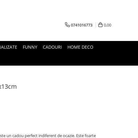
0741016773
0,00
ALIZATE
FUNNY
CADOURI
HOME DECO
5x13cm
 este un cadou perfect indiferent de ocazie. Este foarte