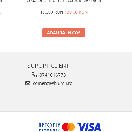
m
Copacel La multi ani colorati 25x13cm
Pa
N
180,00 RON
130,00 RON
29
ADAUGA IN COS
SUPORT CLIENTI
0741016773
comenzi@blumii.ro