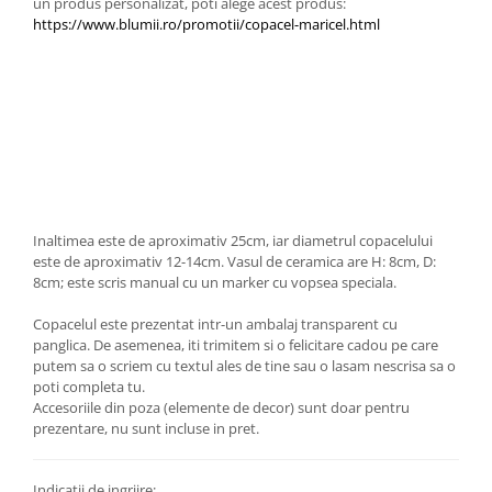
un produs personalizat, poti alege acest produs: ​
https://www.blumii.ro/promotii/copacel-maricel.html
Inaltimea este de aproximativ 25cm, iar diametrul copacelului
este de aproximativ 12-14cm. Vasul de ceramica are H: 8cm, D:
8cm; este scris manual cu un marker cu vopsea speciala.
Copacelul este prezentat intr-un ambalaj transparent cu
panglica. De asemenea, iti trimitem si o felicitare cadou pe care
putem sa o scriem cu textul ales de tine sau o lasam nescrisa sa o
poti completa tu.
Accesoriile din poza (elemente de decor) sunt doar pentru
prezentare, nu sunt incluse in pret.
Indicatii de ingrijre: