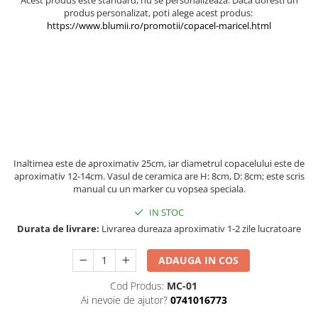
Acest produs este standard, nu se personalizeaza. Daca doresti un
produs personalizat, poti alege acest produs: ​
https://www.blumii.ro/promotii/copacel-maricel.html
Inaltimea este de aproximativ 25cm, iar diametrul copacelului este de
aproximativ 12-14cm. Vasul de ceramica are H: 8cm, D: 8cm; este scris
manual cu un marker cu vopsea speciala.
IN STOC
Durata de livrare:
Livrarea dureaza aproximativ 1-2 zile lucratoare
ADAUGA IN COS
Cod Produs:
MC-01
Ai nevoie de ajutor?
0741016773