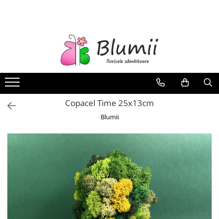
FLORI
FLORI NATURALE
BUCHETE
ARANJAMENTE
INAPOI LA SCOALA
Copacel Time 25x13cm
FLORI CRIOGENATE
Blumii
VASE
STATUI
CUPOLE