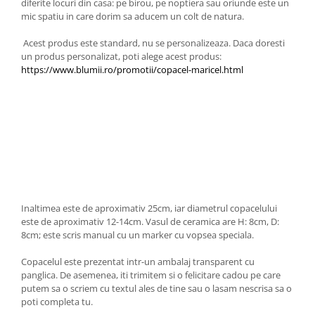
diferite locuri din casa: pe birou, pe noptiera sau oriunde este un
mic spatiu in care dorim sa aducem un colt de natura.
Acest produs este standard, nu se personalizeaza. Daca doresti
un produs personalizat, poti alege acest produs: ​
https://www.blumii.ro/promotii/copacel-maricel.html
Inaltimea este de aproximativ 25cm, iar diametrul copacelului
este de aproximativ 12-14cm. Vasul de ceramica are H: 8cm, D:
8cm; este scris manual cu un marker cu vopsea speciala.
Copacelul este prezentat intr-un ambalaj transparent cu
panglica. De asemenea, iti trimitem si o felicitare cadou pe care
putem sa o scriem cu textul ales de tine sau o lasam nescrisa sa o
poti completa tu.