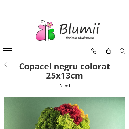
FLORI
FLORI NATURALE
BUCHETE
ARANJAMENTE
INAPOI LA SCOALA
FLORI CRIOGENATE
Copacel negru colorat
VASE
25x13cm
STATUI
CUPOLE
Blumii