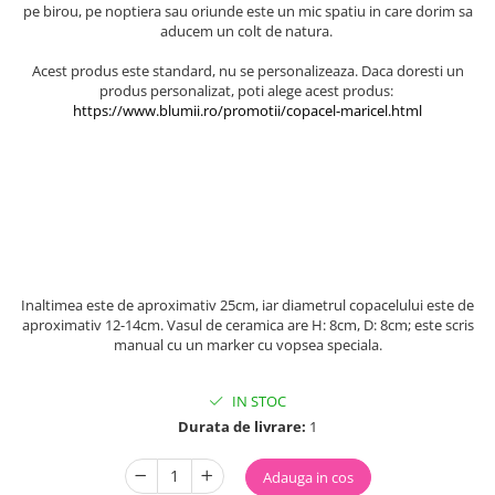
pe birou, pe noptiera sau oriunde este un mic spatiu in care dorim sa
aducem un colt de natura.
Acest produs este standard, nu se personalizeaza. Daca doresti un
produs personalizat, poti alege acest produs: ​
https://www.blumii.ro/promotii/copacel-maricel.html
Inaltimea este de aproximativ 25cm, iar diametrul copacelului este de
aproximativ 12-14cm. Vasul de ceramica are H: 8cm, D: 8cm; este scris
manual cu un marker cu vopsea speciala.
IN STOC
Durata de livrare:
1
Adauga in cos